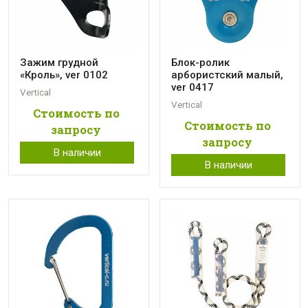
Зажим грудной
Блок-ролик
«Кроль», ver 0102
арбористский малый,
ver 0417
Vertical
Vertical
Стоимость по
Стоимость по
запросу
запросу
В наличии
В наличии
Ваше имя
Номер телефона
Комментарий
* — поля, обязательные для заполнения
Отправить