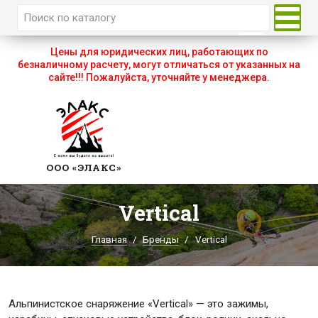
Главная
Цены для юридических лиц, работающих по
безналичному расчету, могут отличаться от указанных на
О компании
сайте!!! Пожалуйста, уточняйте у менеджера.
Каталог
Оплата и доставка
Бренды
ООО «ЭЛАКС»
Акции
Vertical
Партнеры
Главная
Бренды
Vertical
Контакты
Альпинистское снаряжение «Vertical» — это зажимы,