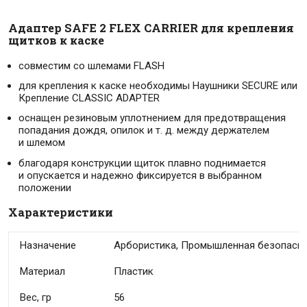
Адаптер SAFE 2 FLEX CARRIER для крепления
щитков к каске
совместим со шлемами FLASH
для крепления к каске необходимы Наушники SECURE или
Крепление CLASSIC ADAPTER
оснащен резиновым уплотнением для предотвращения
попадания дождя, опилок
и т. д.
между держателем
и шлемом
благодаря конструкции щиток плавно поднимается
и опускается и надежно фиксируется в выбранном
положении
Характеристики
Ваше имя
Номер телефона
Условия доставки
Комментарий
* — поля, обязательные для заполнения
Отправить
Назначение
Арбористика, Промышленная безопасн
Материал
Пластик
Вес, гр
56