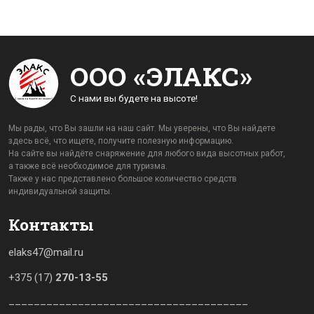
ООО «ЭЛАКС»
С нами вы будете на высоте!
Мы рады, что Вы зашли на наш сайт. Мы уверены, что Вы найдете
здесь всё, что ищете, получите полезную информацию.
На сайте вы найдёте снаряжение для любого вида высотных работ,
а также всё необходимое для туризма.
Также у нас представлено большое количество средств
индивидуальной защиты.
Контакты
elaks47@mail.ru
+375 (17)
270-13-55
______________________________________