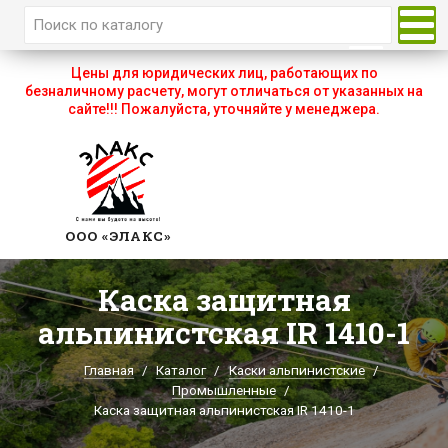
Главная
Цены для юридических лиц, работающих по
безналичному расчету, могут отличаться от указанных на
О компании
сайте!!! Пожалуйста, уточняйте у менеджера.
Каталог
Оплата и доставка
Бренды
ООО «ЭЛАКС»
Акции
Каска защитная
Партнеры
альпинистская IR 1410-1
Контакты
Главная
Каталог
Каски альпинистские
Промышленные
Каска защитная альпинистская IR 1410-1