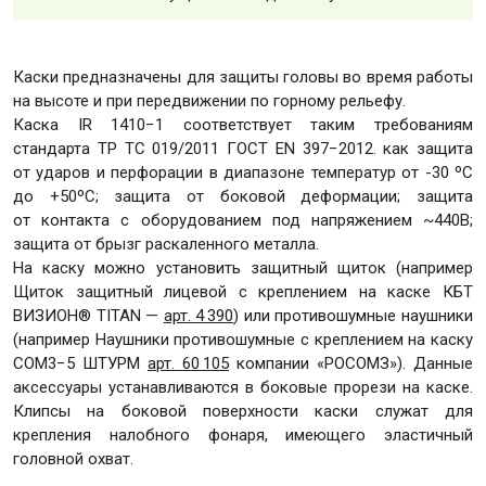
Каски предназначены для защиты головы во время работы
на высоте и при передвижении по горному рельефу.
Каска IR 1410−1 соответствует таким требованиям
стандарта ТР ТС 019/2011 ГОСТ EN 397−2012. как защита
от ударов и перфорации в диапазоне температур от -30 ºС
до +50ºС; защита от боковой деформации; защита
от контакта с оборудованием под напряжением ~440В;
защита от брызг раскаленного металла.
На каску можно установить защитный щиток (например
Щиток защитный лицевой с креплением на каске КБТ
ВИЗИОН® TITAN —
арт. 4 390
) или противошумные наушники
(например Наушники противошумные с креплением на каску
СОМ3−5 ШТУРМ
арт. 60 105
компании «РОСОМЗ»). Данные
аксессуары устанавливаются в боковые прорези на каске.
Клипсы на боковой поверхности каски служат для
крепления налобного фонаря, имеющего эластичный
Ваше имя
Номер телефона
Условия доставки
Комментарий
головной охват.
* — поля, обязательные для заполнения
Отправить