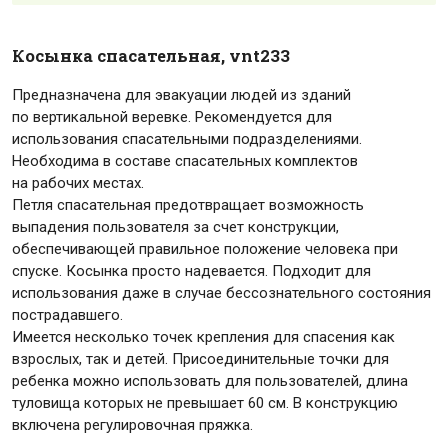
Косынка спасательная, vnt233
Предназначена для эвакуации людей из зданий
по вертикальной веревке. Рекомендуется для
использования спасательными подразделениями.
Необходима в составе спасательных комплектов
на рабочих местах.
Петля спасательная предотвращает возможность
выпадения пользователя за счет конструкции,
обеспечивающей правильное положение человека при
спуске. Косынка просто надевается. Подходит для
использования даже в случае бессознательного состояния
пострадавшего.
Имеется несколько точек крепления для спасения как
Ваше имя
Номер телефона
Условия доставки
Комментарий
взрослых, так и детей. Присоединительные точки для
* — поля, обязательные для заполнения
Отправить
ребенка можно использовать для пользователей, длина
туловища которых не превышает 60 см. В конструкцию
включена регулировочная пряжка.